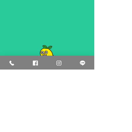
CONTACT
Tel :
080-1590-5986
Line ID : @toufa.takeuchiya
LineはQRコードからもアクセスい
ただけます。